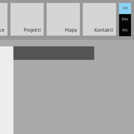
SRB
ENG
ce
Projekti
Mapa
Kontakti
РУС