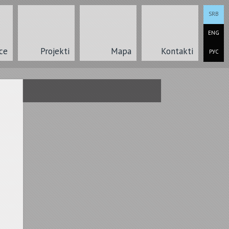
SRB
ENG
ce
Projekti
Mapa
Kontakti
РУС