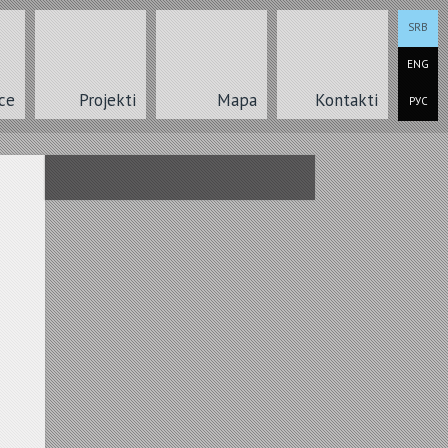
SRB
ENG
ce
Projekti
Mapa
Kontakti
РУС