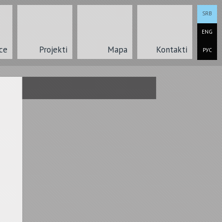
SRB
ENG
ce
Projekti
Mapa
Kontakti
РУС